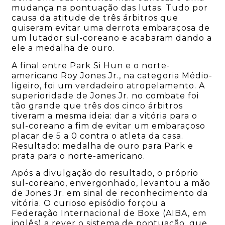
mudança na pontuação das lutas. Tudo por
causa da atitude de três árbitros que
quiseram evitar uma derrota embaraçosa de
um lutador sul-coreano e acabaram dando a
ele a medalha de ouro.
A final entre Park Si Hun e o norte-
americano Roy Jones Jr., na categoria Médio-
ligeiro, foi um verdadeiro atropelamento. A
superioridade de Jones Jr. no combate foi
tão grande que três dos cinco árbitros
tiveram a mesma ideia: dar a vitória para o
sul-coreano a fim de evitar um embaraçoso
placar de 5 a 0 contra o atleta da casa.
Resultado: medalha de ouro para Park e
prata para o norte-americano.
Após a divulgação do resultado, o próprio
sul-coreano, envergonhado, levantou a mão
de Jones Jr. em sinal de reconhecimento da
vitória. O curioso episódio forçou a
Federação Internacional de Boxe (AIBA, em
inglês) a rever o sistema de pontuação, que