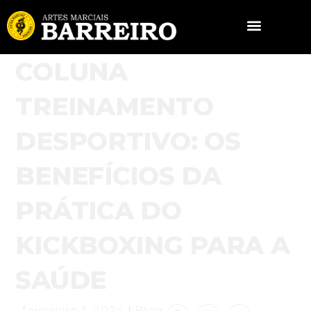
COLUNA
TREINAMENTO
DESPORTIVO: OS
BENEFÍCIOS DA
PRÁTICA DO
KICKBOXING PARA A
SAÚDE
fevereiro 1, 2024
Blog