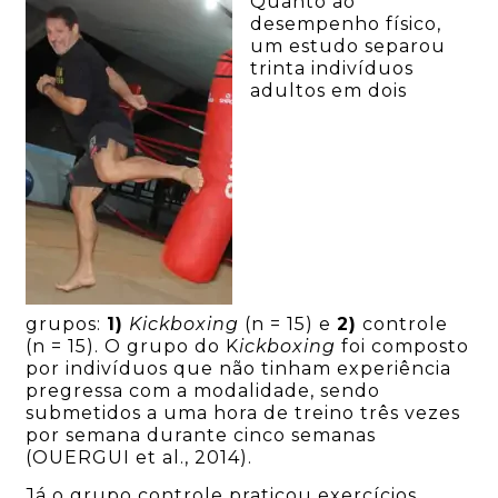
Quanto ao
desempenho físico,
um estudo separou
trinta indivíduos
adultos em dois
grupos:
1)
Kickboxing
(n = 15) e
2)
controle
(n = 15). O grupo do K
ickboxing
foi composto
por indivíduos que não tinham experiência
pregressa com a modalidade, sendo
submetidos a uma hora de treino três vezes
por semana durante cinco semanas
(OUERGUI et al., 2014).
Já o grupo controle praticou exercícios