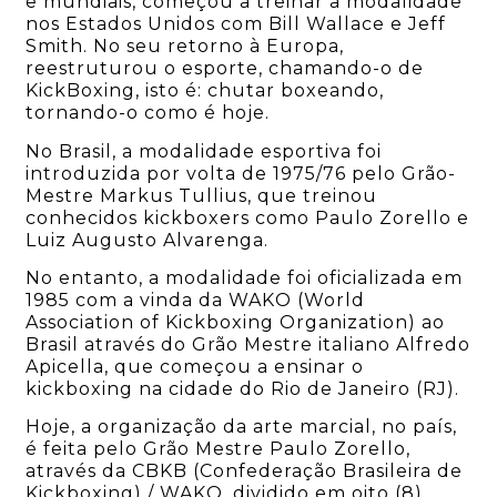
e mundiais, começou a treinar a modalidade
nos Estados Unidos com Bill Wallace e Jeff
Smith. No seu retorno à Europa,
reestruturou o esporte, chamando-o de
KickBoxing, isto é: chutar boxeando,
tornando-o como é hoje.
No Brasil, a modalidade esportiva foi
introduzida por volta de 1975/76 pelo Grão-
Mestre Markus Tullius, que treinou
conhecidos kickboxers como Paulo Zorello e
Luiz Augusto Alvarenga.
No entanto, a modalidade foi oficializada em
1985 com a vinda da WAKO (World
Association of Kickboxing Organization) ao
Brasil através do Grão Mestre italiano Alfredo
Apicella, que começou a ensinar o
kickboxing na cidade do Rio de Janeiro (RJ).
Hoje, a organização da arte marcial, no país,
é feita pelo Grão Mestre Paulo Zorello,
através da CBKB (Confederação Brasileira de
Kickboxing) / WAKO, dividido em oito (8)